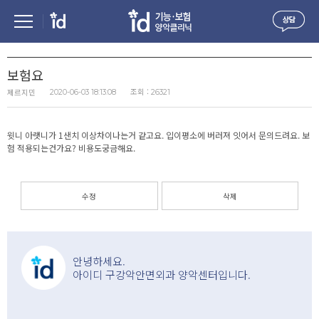
보험요
조회 :
제르지민
2020-06-03 18:13:08
26321
윗니 아랫니가 1샌치 이상차이나는거 같고요. 입이평소에 버러져 잇어서 문의드려요. 보
험 적용되는건가요? 비용도궁금해요.
수정
삭제
안녕하세요.
아이디 구강악안면외과 양악센터입니다.