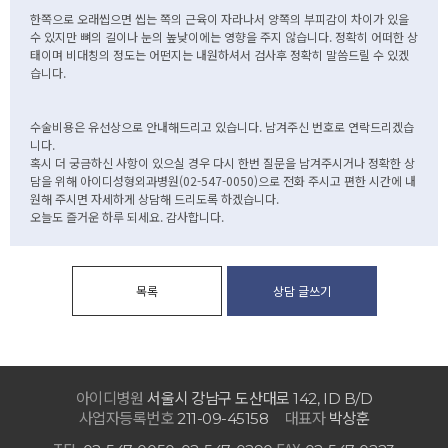
한쪽으로 오래씹으면 씹는 쪽의 근육이 자라나서 양쪽의 부피감이 차이가 있을
수 있지만 뼈의 길이나 눈의 높낮이에는 영향을 주지 않습니다. 정확히 어떠한 상
태이며 비대칭의 정도는 어떤지는 내원하셔서 검사후 정확히 말씀드릴 수 있겠
습니다.
수술비용은 유선상으로 안내해드리고 있습니다. 남겨주신 번호로 연락드리겠습
니다.
혹시 더 궁금하신 사항이 있으실 경우 다시 한번 질문을 남겨주시거나 정확한 상
담을 위해 아이디성형외과병원(02-547-0050)으로 전화 주시고 편한 시간에 내
원해 주시면 자세하게 상담해 드리도록 하겠습니다.
오늘도 즐거운 하루 되세요. 감사합니다.
아이디병원
서울시 강남구 도산대로
142, ID B/D
사업자등록번호
대표자
박상훈
211-09-45158