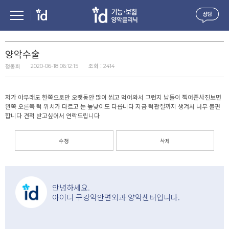
양악수술
조회 :
정동희
2020-06-18 06:12:15
2414
저가 아무래도 한쪽으로만 오랫동안 많이 씹고 먹어와서 그런지 남들이 찍어준사진보면
왼쪽 오른쪽 턱 위치가 다르고 눈 높낮이도 다릅니다 지금 턱관절까지 생겨서 너무 불편
합니다 견적 받고싶어서 연락드립니다
수정
삭제
안녕하세요.
아이디 구강악안면외과 양악센터입니다.