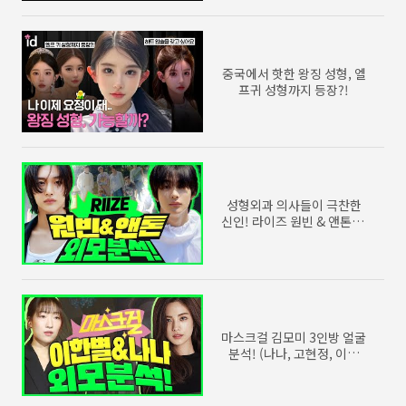
중국에서 핫한 왕징 성형, 엘
프귀 성형까지 등장?!
성형외과 의사들이 극찬한
신인! 라이즈 원빈 & 앤톤 외
모분석
마스크걸 김모미 3인방 얼굴
분석! (나나, 고현정, 이한
별)