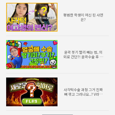
평범한 학생이 여신 된 사연
은?
윤곽 붓기 빨리 빼는 법, 의
외로 간단?! 윤곽수술 후 볼
처짐, 땡기미, 고정핀 제거
까지! 스피디하게 알려드립
니다
사각턱수술 과정 그거 진짜
뼈 깎고 그러나요..? V라인
vs L라인 요즘 사각턱수술
유행은? [마리오안의 윤곽
QnA]