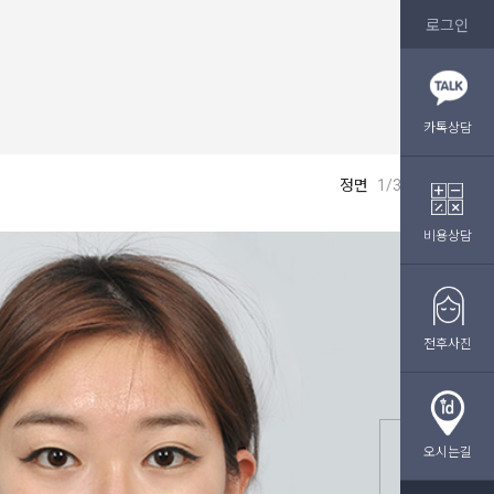
로그인
카톡상담
정면
1/3
비용상담
전후사진
오시는길