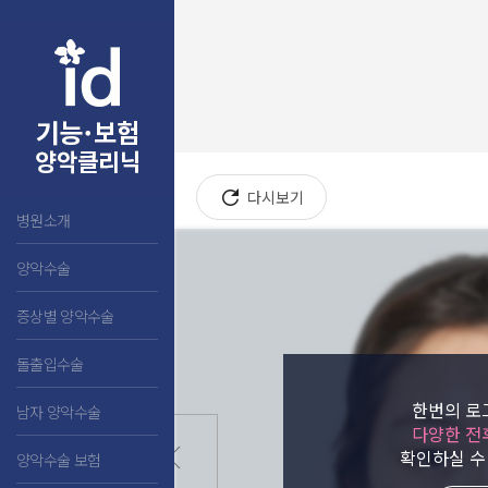
다시보기
병원소개
양악수술
증상별 양악수술
돌출입수술
한번의 로
남자 양악수술
다양한 전
확인하실 수
양악수술 보험