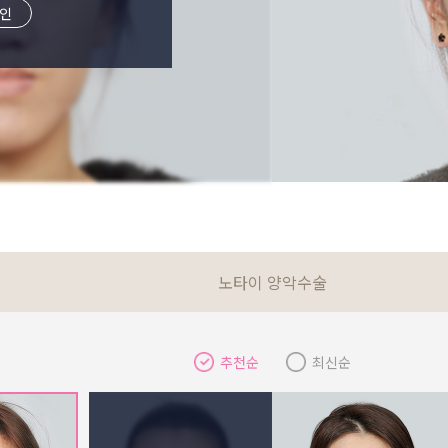
인
노타이 양악수술
추천순
최신순