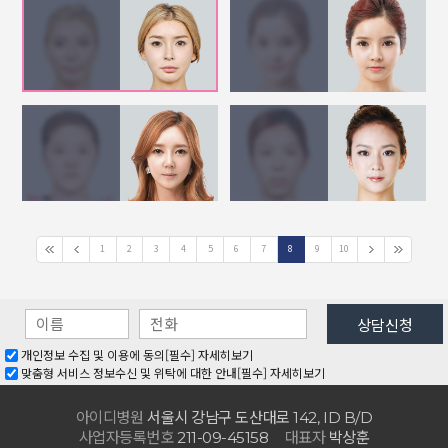
1
2
3
4
5
6
7
8
9
10
개인정보 수집 및 이용에 동의[필수]
자세히보기
맞춤형 서비스 정보수신 및 위탁에 대한 안내[필수]
자세히보기
아이디병원
서울시 강남구 도산대로
142, ID B/D
사업자등록번호
대표자
박상훈
211-09-45158