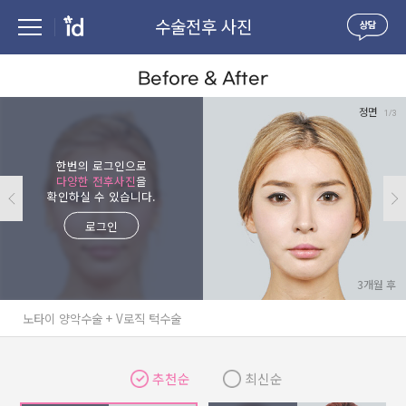
수술전후 사진
Before & After
정면
1/3
한번의 로그인으로
다양한 전후사진
을
확인하실 수 있습니다.
로그인
3개월 후
노타이 양악수술 + V로직 턱수술
추천순
최신순