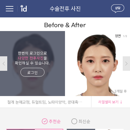
수술전후 사진
Before & After
정면
1/3
한번의 로그인으로
다양한 전후사진
을
확인하실 수 있습니다.
로그인
3개월 후
절개 눈매교정, 듀얼트임, 노타이양악, 광대축소술
리얼셀피 보기 ↓
추천순
최신순