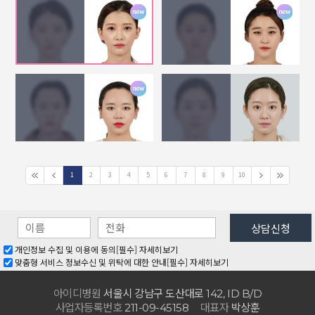
1
2
3
4
5
6
7
8
9
10
개인정보 수집 및 이용에 동의[필수]
자세히보기
맞춤형 서비스 정보수신 및 위탁에 대한 안내[필수]
자세히보기
아이디병원
서울시 강남구 도산대로
142, ID B/D
사업자등록번호
대표자
박상훈
211-09-45158